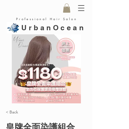
Professional Hair Salon
UrbanOcean
< Back
皇牌全面染護組合