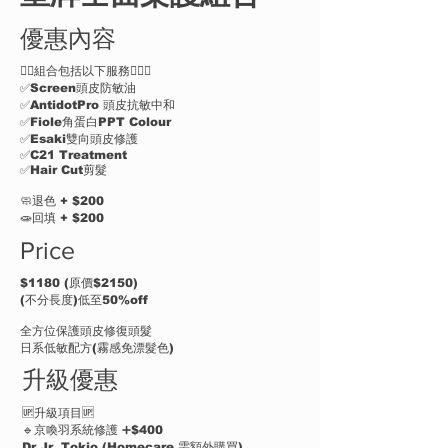
優惠內容
👇🏻組合包括以下服務💆🏻‍♀️
✅Screen頭皮防敏油
✅AntidotPro 頭皮抗敏中和
✅Fiole角蛋白PPT Colour
✅Esaki雙向頭皮修護
✅C21 Treatment
✅Hair Cut剪髮
🧼退色 + $200
🧫回填 + $200
Price
$1180 (原價$2150)
(不分長度)低至50%off
全方位保護頭皮修復頭髮
日系低敏配方(霧感免漂髮色)
升級優惠
🆙升級項目🆙
🔹京喚羽系統修護 ➕$400
Dr.Jr. Tokio (Homecare 需額外購買)