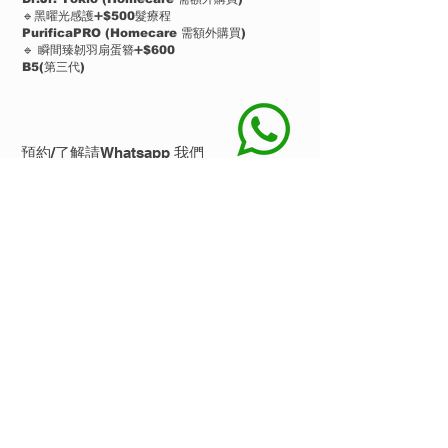
🔹黑曜光感護➕$500髮療程
PurificaPRO (Homecare 需額外購買)
🔹 瞬間臻韌羽扇蛋簪➕$600
B5(第三代)
預約/了解請Whatsapp 我們
​注意事項
▪️需經IG/Wts App預約及本公司回覆作實
▪️優惠每日上限5️⃣個名額
▪️只限於首次惠顧客人&不包括指定髮型師
▪️無任何隱藏收費
▪️需先$200按金留位，並最少提前一天預約(為
保持服務質素🙏🏻)
▪️優惠受條款約束詳情可聯絡我們查詢
▪️此優惠不可跟其他優惠同時使用
合作品牌