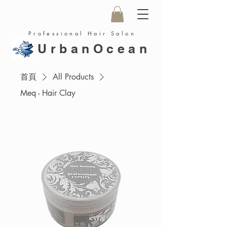
Professional Hair Salon
UrbanOcean
首頁
All Products
Meq - Hair Clay