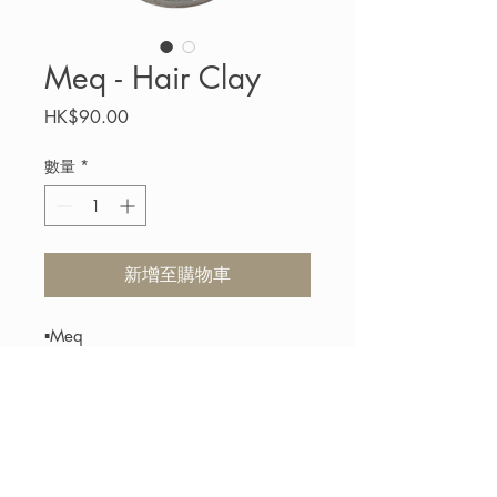
Meq - Hair Clay
價
HK$90.00
格
數量
*
新增至購物車
▪️Meq
Hair Clay
80ml
$90
是定型效果顯著的髮型造型泥。融入
有機萃取物，有效塑造理想髮型。
啞
致效果，同時造型不僵硬。特點就是